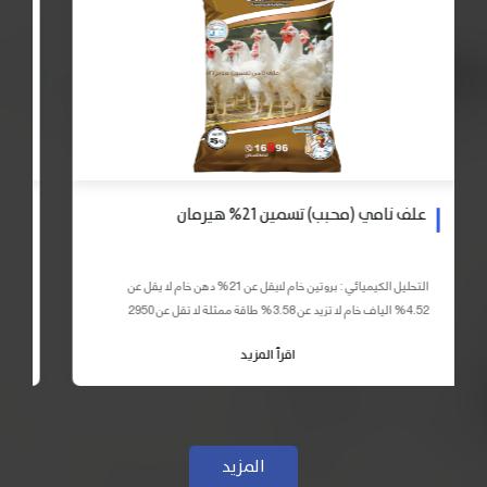
علف نامي (محبب) تسمين 21% هيرمان
التحليل الكيميائي : بروتين خام لايقل عن 21% دهن خام لا يقل عن
4.52% الياف خام لا تزيد عن 3.58% طاقة ممثلة لا تقل عن 2950
كيلو كالوري المكونات : اذرة صفراء 59% – كسب فول...
اقرأ المزيد
المزيد