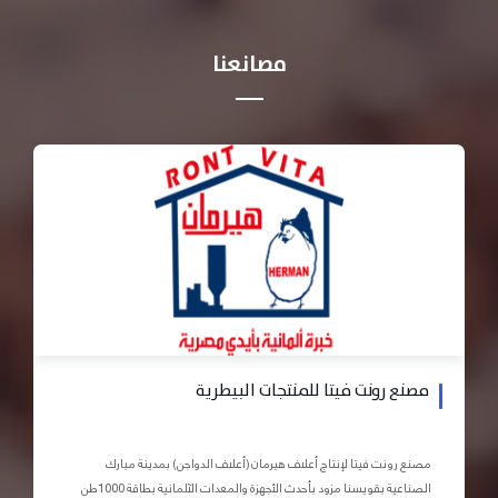
مصانعنا
مصنع رونت فيتا للمنتجات البيطرية
مصنع رونت فيتا لإنتاج أعلاف هيرمان (أعلاف الدواجن) بمدينة مبارك
الصناعية بقويسنا مزود بأحدث الأجهزة والمعدات الآلمانية بطاقة 1000طن