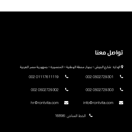
تواصل معنا
الإدارة : شارع الجيش – بجوار محطة الوطنية – المنصورة – جمهورية مصر العربية
01117611119 002
0502729301 002
0502729302 002
0502729303 002
hr@rontvita.com
info@rontvita.com
الخط الساخن :16896