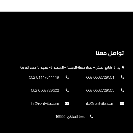
تواصل معنا
الإدارة : شارع الجيش – بجوار محطة الوطنية – المنصورة – جمهورية مصر العربية
01117611119 002
0502729301 002
0502729302 002
0502729303 002
hr@rontvita.com
info@rontvita.com
الخط الساخن :16896