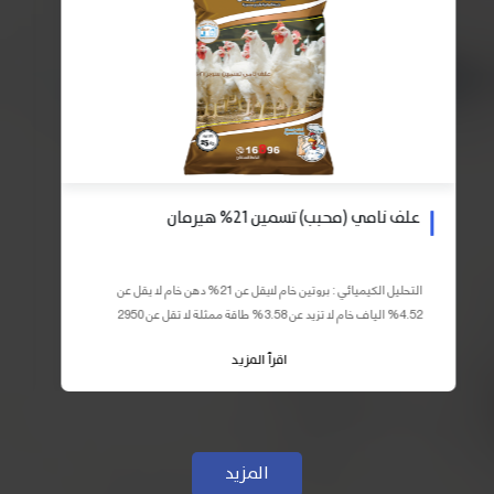
علف نامي (محبب) تسمين 21% هيرمان
التحليل الكيميائي : بروتين خام لايقل عن 21% دهن خام لا يقل عن
4.52% الياف خام لا تزيد عن 3.58% طاقة ممثلة لا تقل عن 2950
كيلو كالوري المكونات : اذرة صفراء 59% – كسب فول...
اقرأ المزيد
المزيد