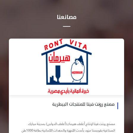
مصانعنا
مصنع رونت فيتا للمنتجات البيطرية
مصنع رونت فيتا لإنتاج أعلاف هيرمان (أعلاف الدواجن) بمدينة مبارك
الصناعية بقويسنا مزود بأحدث الأجهزة والمعدات الآلمانية بطاقة 1000طن