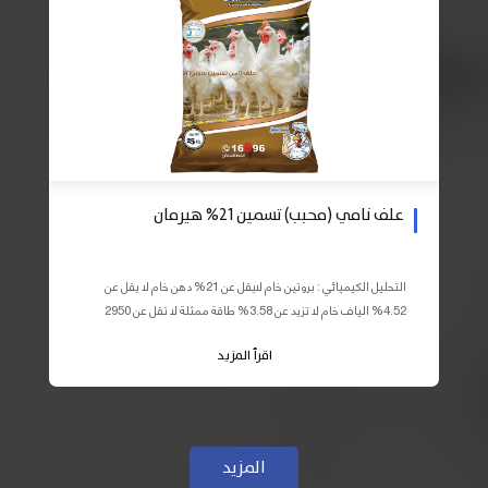
علف نامي (محبب) تسمين 21% هيرمان
التحليل الكيميائي : بروتين خام لايقل عن 21% دهن خام لا يقل عن
4.52% الياف خام لا تزيد عن 3.58% طاقة ممثلة لا تقل عن 2950
كيلو كالوري المكونات : اذرة صفراء 59% – كسب فول...
اقرأ المزيد
المزيد