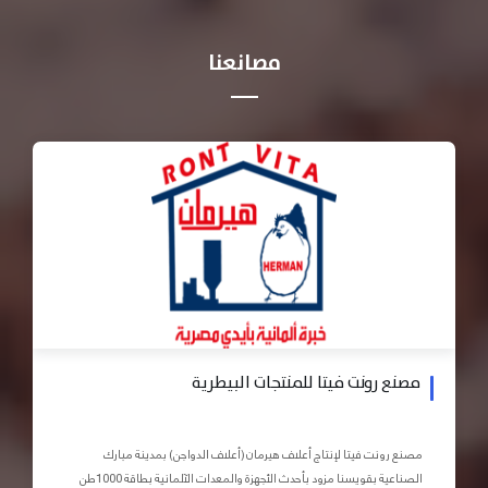
مصانعنا
مصنع رونت فيتا للمنتجات البيطرية
مصنع رونت فيتا لإنتاج أعلاف هيرمان (أعلاف الدواجن) بمدينة مبارك
الصناعية بقويسنا مزود بأحدث الأجهزة والمعدات الآلمانية بطاقة 1000طن