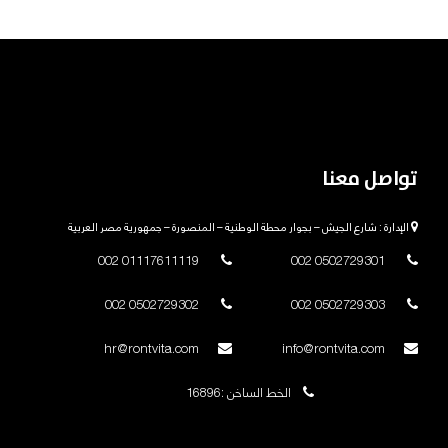
تواصل معنا
الإدارة : شارع الجيش – بجوار محطة الوطنية – المنصورة – جمهورية مصر العربية
01117611119 002
0502729301 002
0502729302 002
0502729303 002
hr@rontvita.com
info@rontvita.com
الخط الساخن :16896