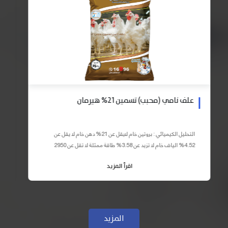
علف نامي (محبب) تسمين 21% هيرمان
التحليل الكيميائي : بروتين خام لايقل عن 21% دهن خام لا يقل عن
4.52% الياف خام لا تزيد عن 3.58% طاقة ممثلة لا تقل عن 2950
كيلو كالوري المكونات : اذرة صفراء 59% – كسب فول...
اقرأ المزيد
المزيد