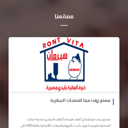
مصانعنا
مصنع رونت فيتا للمنتجات البيطرية
مصنع رونت فيتا لإنتاج أعلاف هيرمان (أعلاف الدواجن) بمدينة مبارك
الصناعية بقويسنا مزود بأحدث الأجهزة والمعدات الآلمانية بطاقة 1000طن