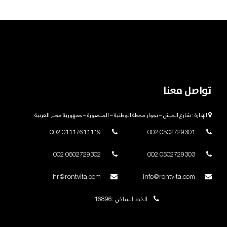
تواصل معنا
الإدارة : شارع الجيش – بجوار محطة الوطنية – المنصورة – جمهورية مصر العربية
01117611119 002
0502729301 002
0502729302 002
0502729303 002
hr@rontvita.com
info@rontvita.com
الخط الساخن :16896