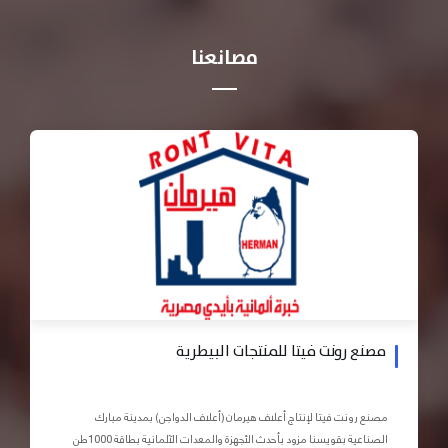
مصانعنا
مصنع رونت فيتا للمنتجات البيطرية
مصنع رونت فيتا لإنتاج أعلاف هيرمان (أعلاف الدواجن) بمدينة مبارك
الصناعية بقويسنا مزود بأحدث الأجهزة والمعدات الآلمانية بطاقة 1000طن