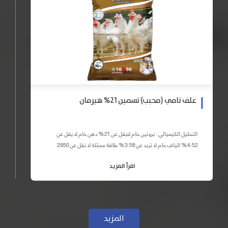
علف نامي (محبب) تسمين 21% هيرمان
التحليل الكيميائي : بروتين خام لايقل عن 21% دهن خام لا يقل عن
4.52% الياف خام لا تزيد عن 3.58% طاقة ممثلة لا تقل عن 2950
كيلو كالوري المكونات : اذرة صفراء 59% – كسب فول...
اقرأ المزيد
المزيد