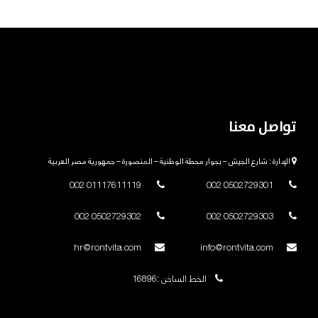
تواصل معنا
الإدارة : شارع الجيش – بجوار محطة الوطنية – المنصورة – جمهورية مصر العربية
01117611119 002
0502729301 002
0502729302 002
0502729303 002
hr@rontvita.com
info@rontvita.com
الخط الساخن :16896