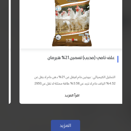
علف نامي (محبب) تسمين 21% هيرمان
التحليل الكيميائي : بروتين خام لايقل عن 21% دهن خام لا يقل عن
4.52% الياف خام لا تزيد عن 3.58% طاقة ممثلة لا تقل عن 2950
كيلو كالوري المكونات : اذرة صفراء 59% – كسب فول...
اقرأ المزيد
المزيد