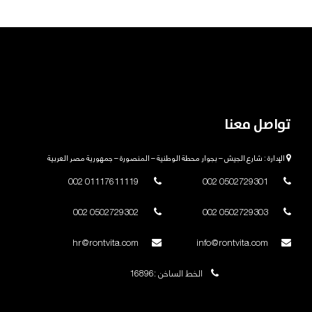
تواصل معنا
الإدارة : شارع الجيش – بجوار محطة الوطنية – المنصورة – جمهورية مصر العربية
01117611119 002
0502729301 002
0502729302 002
0502729303 002
hr@rontvita.com
info@rontvita.com
الخط الساخن :16896