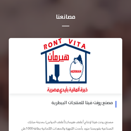
مصانعنا
مصنع رونت فيتا للمنتجات البيطرية
مصنع رونت فيتا لإنتاج أعلاف هيرمان (أعلاف الدواجن) بمدينة مبارك
الصناعية بقويسنا مزود بأحدث الأجهزة والمعدات الآلمانية بطاقة 1000طن