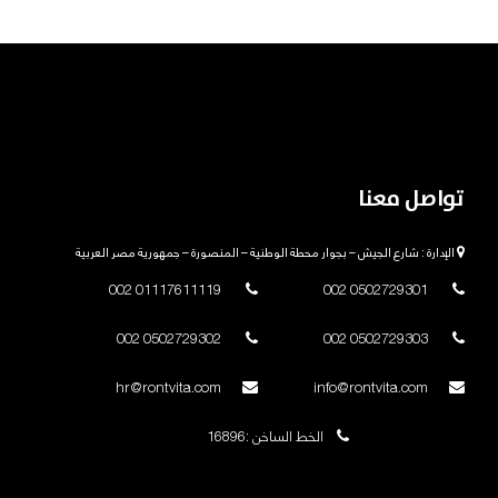
تواصل معنا
الإدارة : شارع الجيش – بجوار محطة الوطنية – المنصورة – جمهورية مصر العربية
01117611119 002
0502729301 002
0502729302 002
0502729303 002
hr@rontvita.com
info@rontvita.com
الخط الساخن :16896