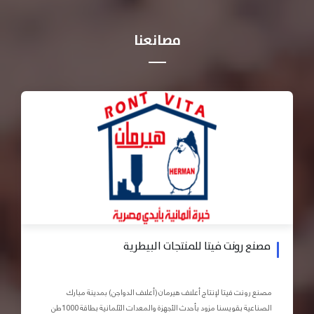
مصانعنا
مصنع رونت فيتا للمنتجات البيطرية
مصنع رونت فيتا لإنتاج أعلاف هيرمان (أعلاف الدواجن) بمدينة مبارك
الصناعية بقويسنا مزود بأحدث الأجهزة والمعدات الآلمانية بطاقة 1000طن