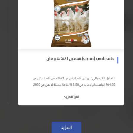
علف نامي (محبب) تسمين 21% هيرمان
التحليل الكيميائي : بروتين خام لايقل عن 21% دهن خام لا يقل عن
4.52% الياف خام لا تزيد عن 3.58% طاقة ممثلة لا تقل عن 2950
كيلو كالوري المكونات : اذرة صفراء 59% – كسب فول...
اقرأ المزيد
المزيد