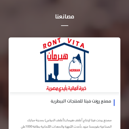
مصانعنا
مصنع رونت فيتا للمنتجات البيطرية
مصنع رونت فيتا لإنتاج أعلاف هيرمان (أعلاف الدواجن) بمدينة مبارك
الصناعية بقويسنا مزود بأحدث الأجهزة والمعدات الآلمانية بطاقة 1000طن