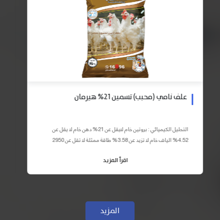
علف نامي (محبب) تسمين 21% هيرمان
التحليل الكيميائي : بروتين خام لايقل عن 21% دهن خام لا يقل عن
4.52% الياف خام لا تزيد عن 3.58% طاقة ممثلة لا تقل عن 2950
كيلو كالوري المكونات : اذرة صفراء 59% – كسب فول...
اقرأ المزيد
المزيد