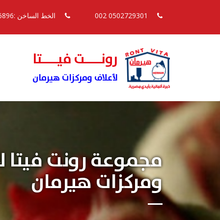
0502729301 002
الخط الساخن :16896
رونــــت فيــــتا
لأعلاف ومركزات هيرمان
مجموعة رونت فيتا ل
ومركزات هيرمان