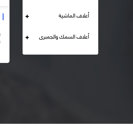
أعلاف الماشية
علف دواجن بياض محبب 16% هيرمان
التحليل الكيميائي : بروتين خام لايقل عن 16% دهن خام لا
أعلاف السمك والجمبرى
يقل عن 2,84% الياف خام لا تزيد عن 2.24% طاقة ممثلة
لا تقل عن 2820 كيلو كالوري المكونات : اذرة صفراء 67% –
اقرأ المزيد
كسب فول...
– ك