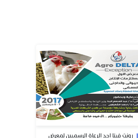
رونت فيتا احد الرعاة الرسميين لمعرض