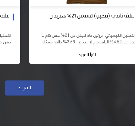
علف بادي نامي تسمين 19% هيرمان
علف نا
التحليل الكيميائي : بروتين خام لايقل عن 19% دهن خام لا
يقل عن 10% الياف خام لا تزيد عن 3.70% طاقة ممثلة لا
تقل عن 2900 كيلو كالوري المكونات : اذرة صفراء 61,03%
اقرأ المزيد
سب فول...
كسب فول...
المزيد