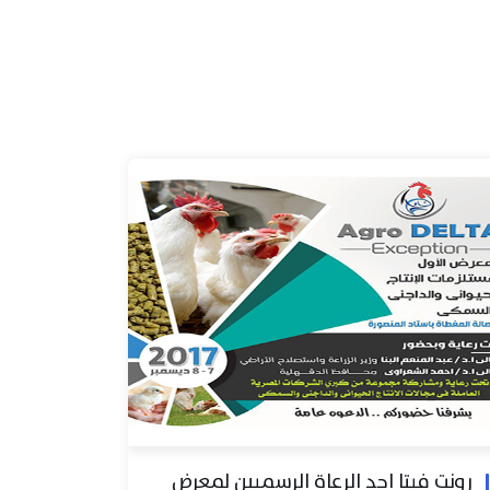
رونت فيتا احد الرعاة الرسميين لمعرض