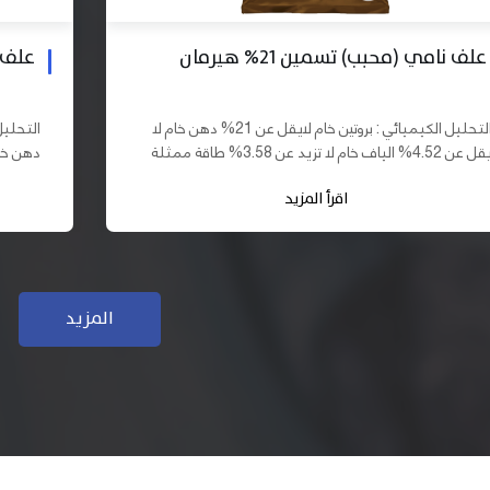
علف بادي نامي تسمين 19% هيرمان
علف نا
التحليل الكيميائي : بروتين خام لايقل عن 19% دهن خام لا
يقل عن 10% الياف خام لا تزيد عن 3.70% طاقة ممثلة لا
تقل عن 2900 كيلو كالوري المكونات : اذرة صفراء 61,03%
اقرأ المزيد
سب فول...
كسب فول...
المزيد