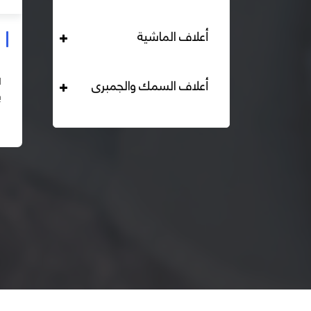
أعلاف الماشية
علف دواجن بياض محبب 16% هيرمان
التحليل الكيميائي : بروتين خام لايقل عن 16% دهن خام لا
أعلاف السمك والجمبرى
يقل عن 2,84% الياف خام لا تزيد عن 2.24% طاقة ممثلة
لا تقل عن 2820 كيلو كالوري المكونات : اذرة صفراء 67% –
اقرأ المزيد
كسب فول...
– ك