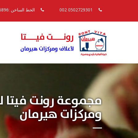
0502729301 002
الخط الساخن :16896
رونــــت فيــــتا
لأعلاف ومركزات هيرمان
مجموعة رونت فيتا ل
ومركزات هيرمان