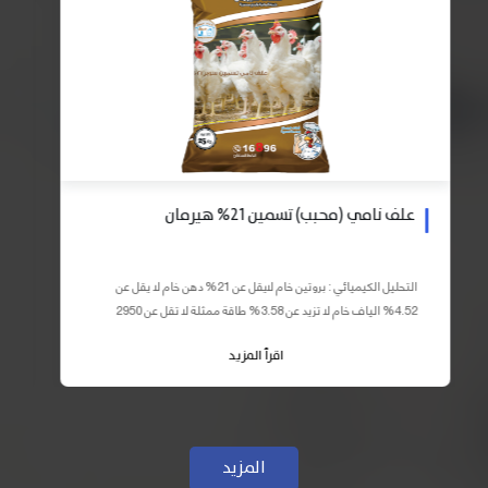
علف نامي (محبب) تسمين 21% هيرمان
التحليل الكيميائي : بروتين خام لايقل عن 21% دهن خام لا يقل عن
4.52% الياف خام لا تزيد عن 3.58% طاقة ممثلة لا تقل عن 2950
كيلو كالوري المكونات : اذرة صفراء 59% – كسب فول...
اقرأ المزيد
المزيد