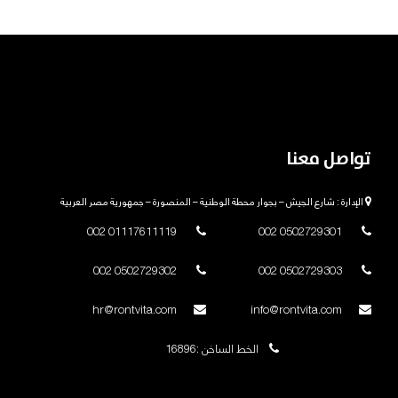
تواصل معنا
الإدارة : شارع الجيش – بجوار محطة الوطنية – المنصورة – جمهورية مصر العربية
01117611119 002
0502729301 002
0502729302 002
0502729303 002
hr@rontvita.com
info@rontvita.com
الخط الساخن :16896