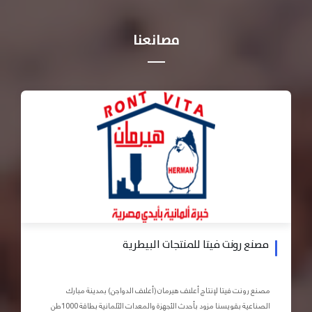
مصانعنا
مصنع رونت فيتا للمنتجات البيطرية
مصنع رونت فيتا لإنتاج أعلاف هيرمان (أعلاف الدواجن) بمدينة مبارك
الصناعية بقويسنا مزود بأحدث الأجهزة والمعدات الآلمانية بطاقة 1000طن