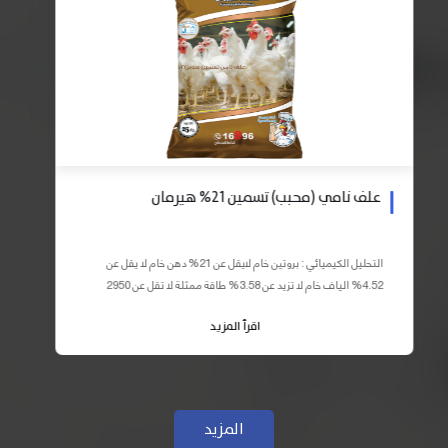
علف نامي (محبب) تسمين 21% هيرمان
التحليل الكيميائي : بروتين خام لايقل عن 21% دهن خام لا يقل عن
4.52% الياف خام لا تزيد عن 3.58% طاقة ممثلة لا تقل عن 2950
كيلو كالوري المكونات : اذرة صفراء 59% – كسب فول...
اقرأ المزيد
المزيد