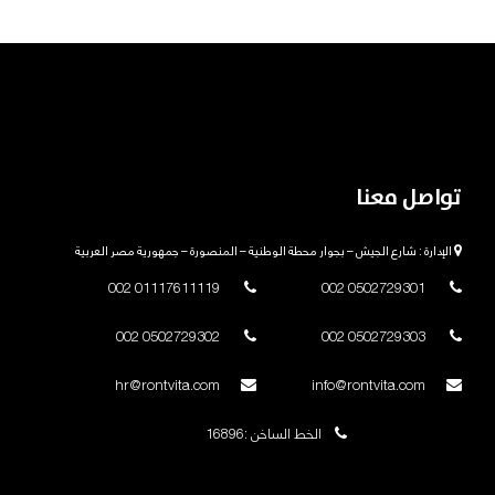
تواصل معنا
الإدارة : شارع الجيش – بجوار محطة الوطنية – المنصورة – جمهورية مصر العربية
01117611119 002
0502729301 002
0502729302 002
0502729303 002
hr@rontvita.com
info@rontvita.com
الخط الساخن :16896