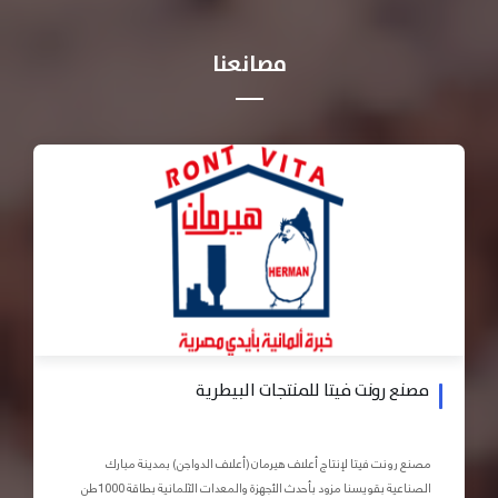
مصانعنا
مصنع رونت فيتا للمنتجات البيطرية
مصنع رونت فيتا لإنتاج أعلاف هيرمان (أعلاف الدواجن) بمدينة مبارك
الصناعية بقويسنا مزود بأحدث الأجهزة والمعدات الآلمانية بطاقة 1000طن