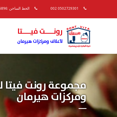
0502729301 002
الخط الساخن :16896
رونــــت فيــــتا
لأعلاف ومركزات هيرمان
مجموعة رونت فيتا ل
ومركزات هيرمان