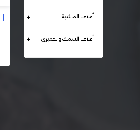
أعلاف الماشية
علف دواجن بياض محبب 16% هيرمان
التحليل الكيميائي : بروتين خام لايقل عن 16% دهن خام لا
أعلاف السمك والجمبرى
يقل عن 2,84% الياف خام لا تزيد عن 2.24% طاقة ممثلة
لا تقل عن 2820 كيلو كالوري المكونات : اذرة صفراء 67% –
اقرأ المزيد
كسب فول...
– ك