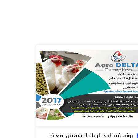
رونت فيتا احد الرعاة الرسميين لمعرض