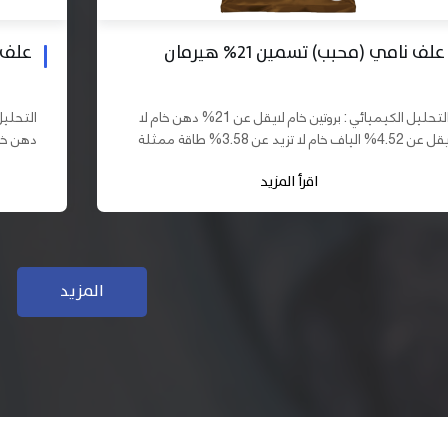
علف بادي نامي تسمين 19% هيرمان
علف نا
التحليل الكيميائي : بروتين خام لايقل عن 19% دهن خام لا
يقل عن 10% الياف خام لا تزيد عن 3.70% طاقة ممثلة لا
تقل عن 2900 كيلو كالوري المكونات : اذرة صفراء 61,03%
اقرأ المزيد
سب فول...
كسب فول...
المزيد