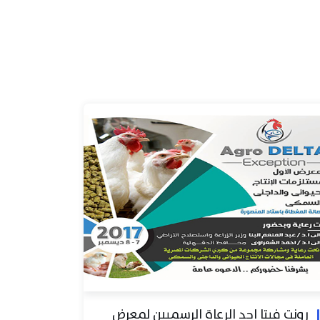
رونت فيتا احد الرعاة الرسميين لمعرض