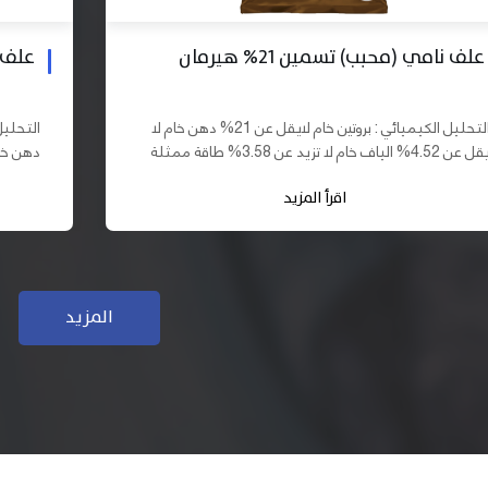
علف بادي نامي تسمين 19% هيرمان
علف نا
التحليل الكيميائي : بروتين خام لايقل عن 19% دهن خام لا
يقل عن 10% الياف خام لا تزيد عن 3.70% طاقة ممثلة لا
تقل عن 2900 كيلو كالوري المكونات : اذرة صفراء 61,03%
اقرأ المزيد
سب فول...
كسب فول...
المزيد