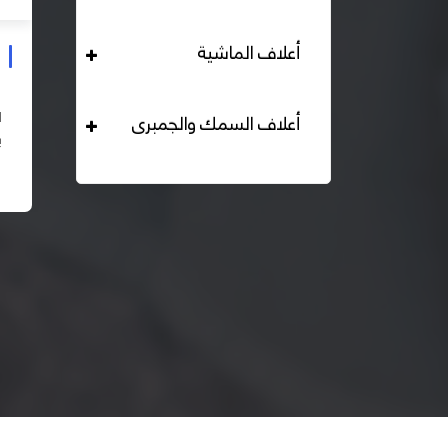
أعلاف الماشية
علف دواجن بياض محبب 16% هيرمان
التحليل الكيميائي : بروتين خام لايقل عن 16% دهن خام لا
أعلاف السمك والجمبرى
يقل عن 2,84% الياف خام لا تزيد عن 2.24% طاقة ممثلة
لا تقل عن 2820 كيلو كالوري المكونات : اذرة صفراء 67% –
اقرأ المزيد
كسب فول...
– ك