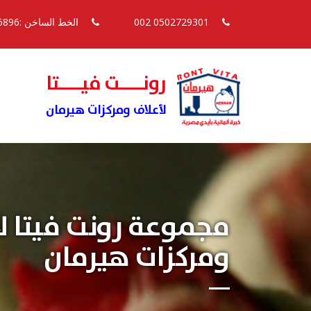
0502729301 002
الخط الساخن :16896
رونــــت فيــــتا
لأعلاف ومركزات هيرمان
مجموعة رونت فيتا ل
ومركزات هيرمان