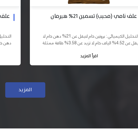
علف بادي نامي تسمين 19% هيرمان
علف نا
التحليل الكيميائي : بروتين خام لايقل عن 19% دهن خام لا
يقل عن 10% الياف خام لا تزيد عن 3.70% طاقة ممثلة لا
تقل عن 2900 كيلو كالوري المكونات : اذرة صفراء 61,03%
اقرأ المزيد
سب فول...
كسب فول...
المزيد