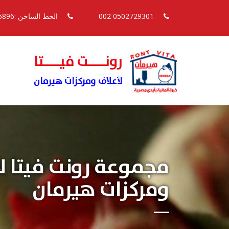
0502729301 002
الخط الساخن :16896
رونــــت فيــــتا
لأعلاف ومركزات هيرمان
مجموعة رونت فيتا ل
ومركزات هيرمان