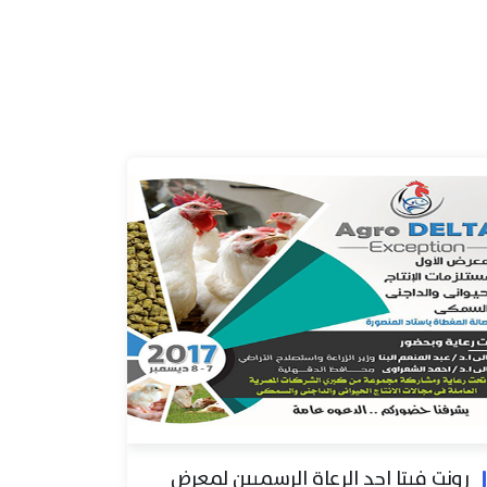
رونت فيتا احد الرعاة الرسميين لمعرض