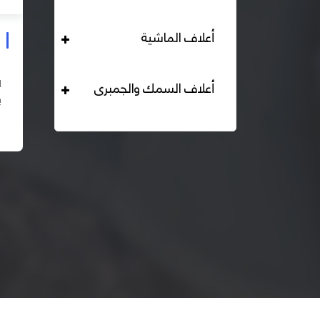
أعلاف الماشية
علف دواجن بياض محبب 16% هيرمان
التحليل الكيميائي : بروتين خام لايقل عن 16% دهن خام لا
أعلاف السمك والجمبرى
يقل عن 2,84% الياف خام لا تزيد عن 2.24% طاقة ممثلة
لا تقل عن 2820 كيلو كالوري المكونات : اذرة صفراء 67% –
اقرأ المزيد
كسب فول...
– ك