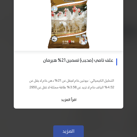
علف نامي (محبب) تسمين 21% هيرمان
التحليل الكيميائي : بروتين خام لايقل عن 21% دهن خام لا يقل عن
4.52% الياف خام لا تزيد عن 3.58% طاقة ممثلة لا تقل عن 2950
كيلو كالوري المكونات : اذرة صفراء 59% – كسب فول...
اقرأ المزيد
المزيد