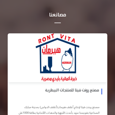
مصانعنا
مصنع رونت فيتا للمنتجات البيطرية
مصنع رونت فيتا لإنتاج أعلاف هيرمان (أعلاف الدواجن) بمدينة مبارك
الصناعية بقويسنا مزود بأحدث الأجهزة والمعدات الآلمانية بطاقة 1000طن