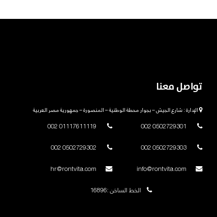
تواصل معنا
الإدارة : شارع الجيش – بجوار محطة الوطنية – المنصورة – جمهورية مصر العربية
01117611119 002
0502729301 002
0502729302 002
0502729303 002
hr@rontvita.com
info@rontvita.com
الخط الساخن :16896