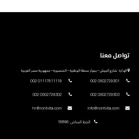
تواصل معنا
الإدارة : شارع الجيش – بجوار محطة الوطنية – المنصورة – جمهورية مصر العربية
01117611119 002
0502729301 002
0502729302 002
0502729303 002
hr@rontvita.com
info@rontvita.com
الخط الساخن :16896