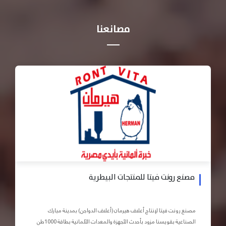
مصانعنا
مصنع رونت فيتا للمنتجات البيطرية
مصنع رونت فيتا لإنتاج أعلاف هيرمان (أعلاف الدواجن) بمدينة مبارك
الصناعية بقويسنا مزود بأحدث الأجهزة والمعدات الآلمانية بطاقة 1000طن