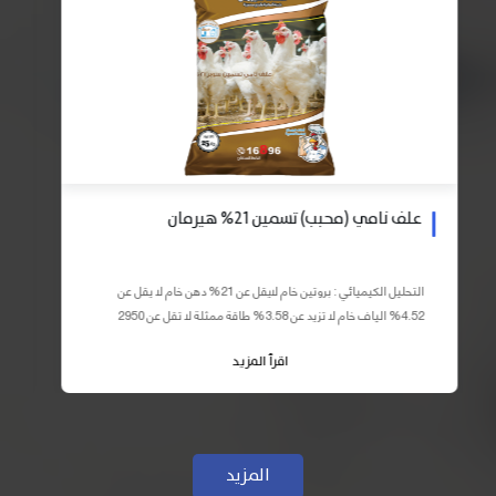
علف نامي (محبب) تسمين 21% هيرمان
التحليل الكيميائي : بروتين خام لايقل عن 21% دهن خام لا يقل عن
4.52% الياف خام لا تزيد عن 3.58% طاقة ممثلة لا تقل عن 2950
كيلو كالوري المكونات : اذرة صفراء 59% – كسب فول...
اقرأ المزيد
المزيد