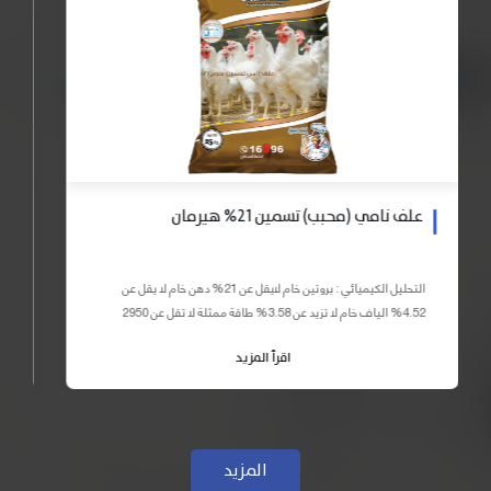
علف نامي (محبب) تسمين 21% هيرمان
التحليل الكيميائي : بروتين خام لايقل عن 21% دهن خام لا يقل عن
4.52% الياف خام لا تزيد عن 3.58% طاقة ممثلة لا تقل عن 2950
كيلو كالوري المكونات : اذرة صفراء 59% – كسب فول...
اقرأ المزيد
المزيد