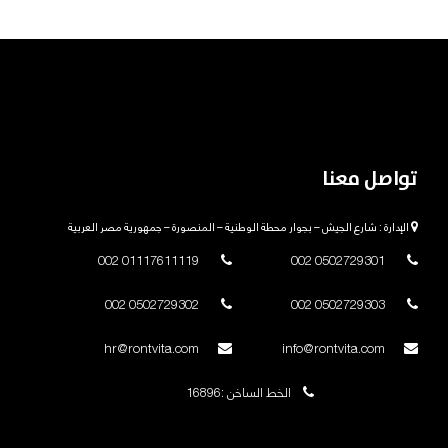
تواصل معنا
الإدارة : شارع الجيش – بجوار محطة الوطنية – المنصورة – جمهورية مصر العربية
01117611119 002
0502729301 002
0502729302 002
0502729303 002
hr@rontvita.com
info@rontvita.com
الخط الساخن :16896