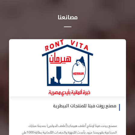
مصانعنا
مصنع رونت فيتا للمنتجات البيطرية
مصنع رونت فيتا لإنتاج أعلاف هيرمان (أعلاف الدواجن) بمدينة مبارك
الصناعية بقويسنا مزود بأحدث الأجهزة والمعدات الآلمانية بطاقة 1000طن