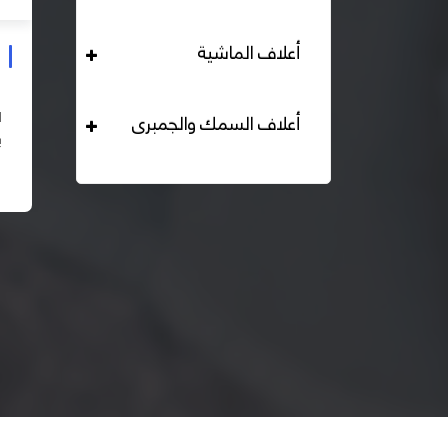
أعلاف الماشية
علف دواجن بياض محبب 16% هيرمان
التحليل الكيميائي : بروتين خام لايقل عن 16% دهن خام لا
أعلاف السمك والجمبرى
يقل عن 2,84% الياف خام لا تزيد عن 2.24% طاقة ممثلة
لا تقل عن 2820 كيلو كالوري المكونات : اذرة صفراء 67% –
اقرأ المزيد
كسب فول...
– ك