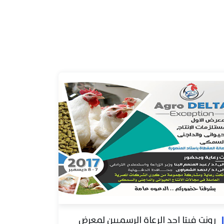
رونت فيتا احد الرعاة الرسميين لمعرض