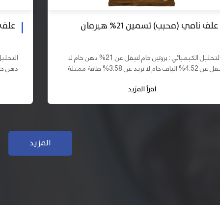
علف بادي نامي تسمين 19% هيرمان
علف نا
التحليل الكيميائي : بروتين خام لايقل عن 19% دهن خام لا
يقل عن 10% الياف خام لا تزيد عن 3.70% طاقة ممثلة لا
تقل عن 2900 كيلو كالوري المكونات : اذرة صفراء 61,03%
اقرأ المزيد
سب فول...
كسب فول...
المزيد