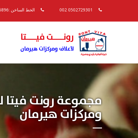
0502729301 002
الخط الساخن :16896
رونــــت فيــــتا
لأعلاف ومركزات هيرمان
مجموعة رونت فيتا ل
ومركزات هيرمان