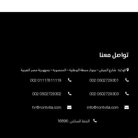
تواصل معنا
الإدارة : شارع الجيش – بجوار محطة الوطنية – المنصورة – جمهورية مصر العربية
01117611119 002
0502729301 002
0502729302 002
0502729303 002
hr@rontvita.com
info@rontvita.com
الخط الساخن :16896