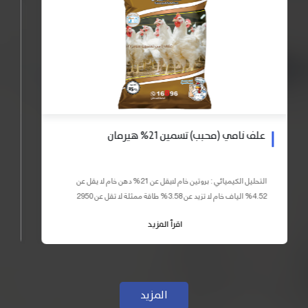
علف نامي (محبب) تسمين 21% هيرمان
التحليل الكيميائي : بروتين خام لايقل عن 21% دهن خام لا يقل عن
4.52% الياف خام لا تزيد عن 3.58% طاقة ممثلة لا تقل عن 2950
كيلو كالوري المكونات : اذرة صفراء 59% – كسب فول...
اقرأ المزيد
المزيد