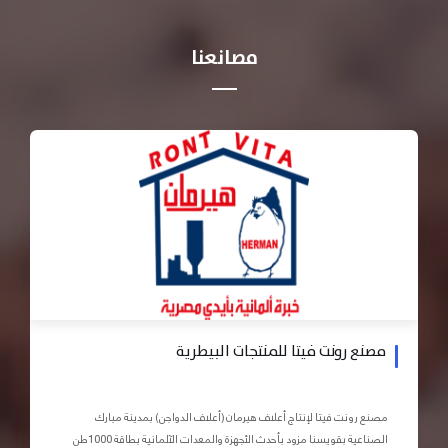
مصانعنا
مصنع رونت فيتا للمنتجات البيطرية
مصنع رونت فيتا لإنتاج أعلاف هيرمان (أعلاف الدواجن) بمدينة مبارك
الصناعية بقويسنا مزود بأحدث الأجهزة والمعدات الآلمانية بطاقة 1000طن