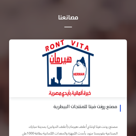
مصانعنا
مصنع رونت فيتا للمنتجات البيطرية
مصنع رونت فيتا لإنتاج أعلاف هيرمان (أعلاف الدواجن) بمدينة مبارك
الصناعية بقويسنا مزود بأحدث الأجهزة والمعدات الآلمانية بطاقة 1000طن