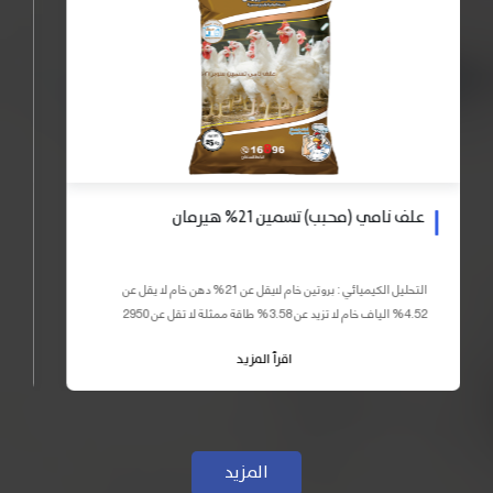
علف نامي (محبب) تسمين 21% هيرمان
التحليل الكيميائي : بروتين خام لايقل عن 21% دهن خام لا يقل عن
4.52% الياف خام لا تزيد عن 3.58% طاقة ممثلة لا تقل عن 2950
كيلو كالوري المكونات : اذرة صفراء 59% – كسب فول...
اقرأ المزيد
المزيد