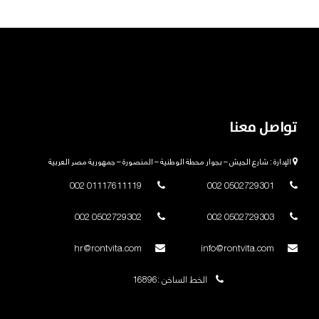
تواصل معنا
الإدارة : شارع الجيش – بجوار محطة الوطنية – المنصورة – جمهورية مصر العربية
01117611119 002
0502729301 002
0502729302 002
0502729303 002
hr@rontvita.com
info@rontvita.com
الخط الساخن :16896