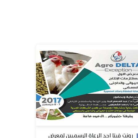
رونت فيتا احد الرعاة الرسميين لمعرض