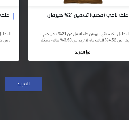
علف بادي نامي تسمين 19% هيرمان
علف نا
التحليل الكيميائي : بروتين خام لايقل عن 19% دهن خام لا
يقل عن 10% الياف خام لا تزيد عن 3.70% طاقة ممثلة لا
تقل عن 2900 كيلو كالوري المكونات : اذرة صفراء 61,03%
اقرأ المزيد
سب فول...
كسب فول...
المزيد