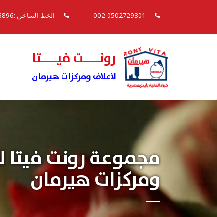
0502729301 002
الخط الساخن :16896
رونــــت فيــــتا
لأعلاف ومركزات هيرمان
مجموعة رونت فيتا ل
ومركزات هيرمان