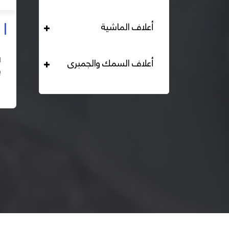
أعلاف الماشية
علف دواجن بياض محبب 16% هيرمان
التحليل الكيميائي : بروتين خام لايقل عن 16% دهن خام لا
أعلاف السمك والجمبرى
يقل عن 2,84% الياف خام لا تزيد عن 2.24% طاقة ممثلة
لا تقل عن 2820 كيلو كالوري المكونات : اذرة صفراء 67% –
اقرأ المزيد
كسب فول...
– ك