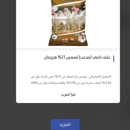
علف نامي (محبب) تسمين 21% هيرمان
التحليل الكيميائي : بروتين خام لايقل عن 21% دهن خام لا يقل عن
4.52% الياف خام لا تزيد عن 3.58% طاقة ممثلة لا تقل عن 2950
كيلو كالوري المكونات : اذرة صفراء 59% – كسب فول...
اقرأ المزيد
المزيد