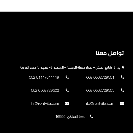
تواصل معنا
الإدارة : شارع الجيش – بجوار محطة الوطنية – المنصورة – جمهورية مصر العربية
01117611119 002
0502729301 002
0502729302 002
0502729303 002
hr@rontvita.com
info@rontvita.com
الخط الساخن :16896