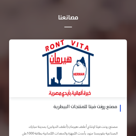
مصانعنا
مصنع رونت فيتا للمنتجات البيطرية
مصنع رونت فيتا لإنتاج أعلاف هيرمان (أعلاف الدواجن) بمدينة مبارك
الصناعية بقويسنا مزود بأحدث الأجهزة والمعدات الآلمانية بطاقة 1000طن